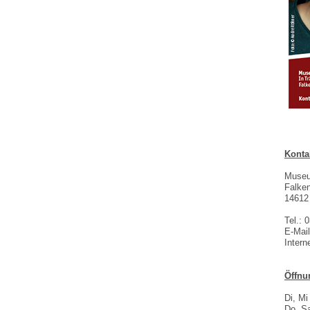
Konta
Museu
Falke
14612
Tel.: 
E-Mai
Intern
Öffnu
Di, Mi
Do, Sa