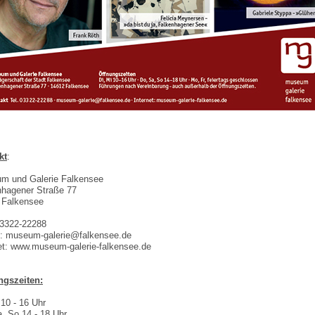
kt
:
m und Galerie Falkensee
nhagener Straße 77
 Falkensee
03322-22288
l: museum-galerie@falkensee.de
et: www.museum-galerie-falkensee.de
ngszeiten:
 10 - 16 Uhr
, So 14 - 18 Uhr