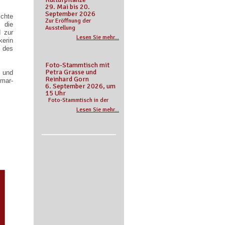
29. Mai bis 20.
September 2026
ichte
Zur Eröffnung der
 die
Ausstellung
d zur
Lesen Sie mehr...
erin
t des
Foto-Stammtisch mit
Petra Grasse und
 und
Reinhard Gorn
mar-
6. September 2026, um
15 Uhr
Foto-Stammtisch in der
Lesen Sie mehr...