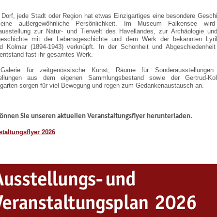
Dorf, jede Stadt oder Region hat etwas Einzigartiges eine besondere Gesch
eine außergewöhnliche Persönlichkeit. Im Museum Falkensee wird
ausstellung zur Natur- und Tierwelt des Havellandes, zur Archäologie un
geschichte mit der Lebensgeschichte und dem Werk der bekannten Lyrik
ud Kolmar (1894-1943) verknüpft. In der Schönheit und Abgeschiedenhei
entstand fast ihr gesamtes Werk.
Galerie für zeitgenössische Kunst, Räume für Sonderausstellungen
ellungen aus dem eigenen Sammlungsbestand sowie der Gertrud-Kol
garten sorgen für viel Bewegung und regen zum Gedankenaustausch an.
können Sie unseren aktuellen Veranstaltungsflyer herunterladen.
staltungsflyer 2026