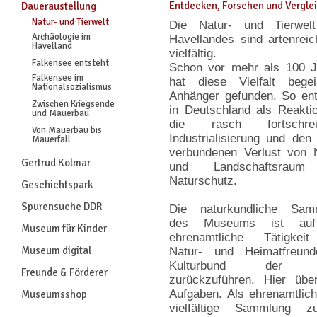
Entdecken, Forschen und Vergle
Daueraustellung
Natur- und Tierwelt
Die Natur- und Tierwel
Archäologie im
Havellandes sind artenrei
Havelland
vielfältig.
Falkensee entsteht
Schon vor mehr als 100 J
Falkensee im
hat diese Vielfalt begei
Nationalsozialismus
Anhänger gefunden. So en
Zwischen Kriegsende
in Deutschland als Reakti
und Mauerbau
die rasch fortschrei
Von Mauerbau bis
Industrialisierung und den
Mauerfall
verbundenen Verlust von 
Gertrud Kolmar
und Landschaftsraum
Naturschutz.
Geschichtspark
Spurensuche DDR
Die naturkundliche Sam
des Museums ist auf
Museum für Kinder
ehrenamtliche Tätigkei
Museum digital
Natur- und Heimatfreun
Kulturbund der
Freunde & Förderer
zurückzuführen. Hier üb
Aufgaben. Als ehrenamtlich
Museumsshop
vielfältige Sammlung