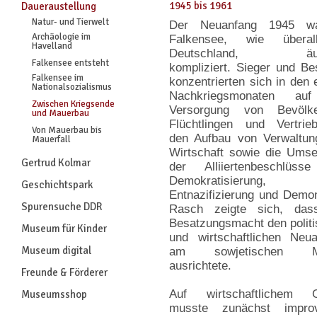
1945 bis 1961
Daueraustellung
Natur- und Tierwelt
Der Neuanfang 1945 w
Archäologie im
Falkensee, wie übera
Havelland
Deutschland, äuß
Falkensee entsteht
kompliziert. Sieger und Be
Falkensee im
konzentrierten sich in den 
Nationalsozialismus
Nachkriegsmonaten au
Zwischen Kriegsende
Versorgung von Bevölke
und Mauerbau
Flüchtlingen und Vertrie
Von Mauerbau bis
den Aufbau von Verwaltun
Mauerfall
Wirtschaft sowie die Ums
Gertrud Kolmar
der Alliiertenbeschlüss
Demokratisierung,
Geschichtspark
Entnazifizierung und Demo
Spurensuche DDR
Rasch zeigte sich, das
Besatzungsmacht den polit
Museum für Kinder
und wirtschaftlichen Neu
Museum digital
am sowjetischen Mo
ausrichtete.
Freunde & Förderer
Auf wirtschaftlichem G
Museumsshop
musste zunächst improvi